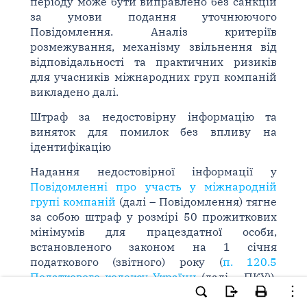
періоду може бути виправлено без санкцій
за умови подання уточнюючого
Повідомлення. Аналіз критеріїв
розмежування, механізму звільнення від
відповідальності та практичних ризиків
для учасників міжнародних груп компаній
викладено далі.
Штраф за недостовірну інформацію та
виняток для помилок без впливу на
ідентифікацію
Надання недостовірної інформації у
Повідомленні про участь у міжнародній
групі компаній
(далі – Повідомлення) тягне
за собою штраф у розмірі 50 прожиткових
мінімумів для працездатної особи,
встановленого законом на 1 січня
податкового (звітного) року (
п. 120.5
Податкового кодексу України
(далі – ПКУ)).
Законодавець виключив зі сфери