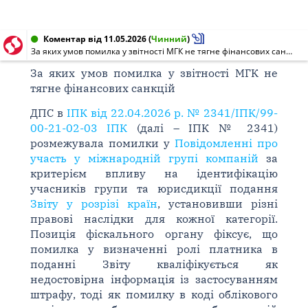
Коментар від 11.05.2026
(
Чинний
)
За яких умов помилка у звітності МГК не тягне фінансових санкцій
За яких умов помилка у звітності МГК не
тягне фінансових санкцій
ДПС в
ІПК від 22.04.2026 р. № 2341/ІПК/99-
00-21-02-03 ІПК
(далі – ІПК № 2341)
розмежувала помилки у
Повідомленні про
участь у міжнародній групі компаній
за
критерієм впливу на ідентифікацію
учасників групи та юрисдикції подання
Звіту у розрізі країн
, установивши різні
правові наслідки для кожної категорії.
Позиція фіскального органу фіксує, що
помилка у визначенні ролі платника в
поданні Звіту кваліфікується як
недостовірна інформація із застосуванням
штрафу, тоді як помилку в коді облікового