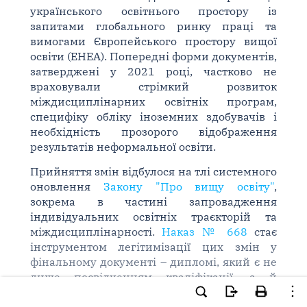
українського освітнього простору із
запитами глобального ринку праці та
вимогами Європейського простору вищої
освіти (EHEA). Попередні форми документів,
затверджені у 2021 році, частково не
враховували стрімкий розвиток
міждисциплінарних освітніх програм,
специфіку обліку іноземних здобувачів і
необхідність прозорого відображення
результатів неформальної освіти.
Прийняття змін відбулося на тлі системного
оновлення
Закону "Про вищу освіту"
,
зокрема в частині запровадження
індивідуальних освітніх траєкторій та
міждисциплінарності.
Наказ № 668
стає
інструментом легітимізації цих змін у
фінальному документі – дипломі, який є не
лише посвідченням кваліфікації, а й
ключем до академічної та професійної