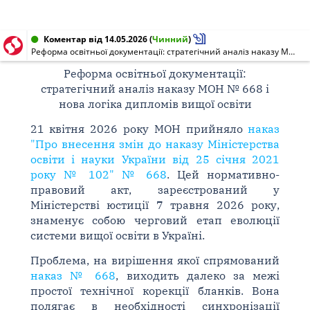
Коментар від 14.05.2026
(
Чинний
)
Реформа освітньої документації: стратегічний аналіз наказу МОН № 668 і нова логіка дипломів вищої освіти
Реформа освітньої документації:
стратегічний аналіз наказу МОН № 668 і
нова логіка дипломів вищої освіти
21 квітня 2026 року МОН прийняло
наказ
"Про внесення змін до наказу Міністерства
освіти і науки України від 25 січня 2021
року № 102" № 668
. Цей нормативно-
правовий акт, зареєстрований у
Міністерстві юстиції 7 травня 2026 року,
знаменує собою черговий етап еволюції
системи вищої освіти в Україні.
Проблема, на вирішення якої спрямований
наказ № 668
, виходить далеко за межі
простої технічної корекції бланків. Вона
полягає в необхідності синхронізації