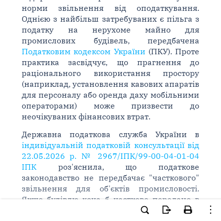
норми звільнення від оподаткування.
Однією з найбільш затребуваних є пільга з
податку на нерухоме майно для
промислових будівель, передбачена
Податковим кодексом України
(ПКУ). Проте
практика засвідчує, що прагнення до
раціонального використання простору
(наприклад, установлення кавових апаратів
для персоналу або оренда даху мобільними
операторами) може призвести до
неочікуваних фінансових втрат.
Державна податкова служба України в
індивідуальній податковій консультації від
22.05.2026 р. № 2967/ІПК/99-00-04-01-04
ІПК
роз'яснила, що податкове
законодавство не передбачає "часткового"
звільнення для об'єктів промисловості.
Якщо будівлю хоча б частково передано в
користування третім особам, вона