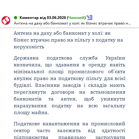
Коментар від 03.06.2026
(
Чинний
)
Антена на даху або банкомат у холі: як бізнес втрачає право на пільгу з податку на нерухомість
Антена на даху або банкомат у холі: як
бізнес втрачає право на пільгу з податку на
нерухомість
Державна податкова служба України
визначила, що здавання в оренду навіть
мінімальної площі промислового об'єкта
анулює право на податкову пільгу для всієї
будівлі. Власники заводів і складів мають
переглянути договори на встановлення
банкоматів та антен, щоб уникнути
нарахування податку на всю загальну
площу майна.
Податкове навантаження на промисловий
сектор часто залежить від здатності
підприємства правильно застосувати