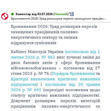
Коментар від 03.07.2026
(
Чинний
)
Бронювання-2026: Уряд розширив перелік захищених працівників паливно-енергетичного сектору та змінив підрахунок сумісників
Бронювання-2026: Уряд розширив перелік
захищених працівників паливно-
енергетичного сектору та змінив
підрахунок сумісників
Кабінет Міністрів України
постановою від 1
липня 2026 р. № 862
вніс точкові зміни до
двох базових актів у сфері бронювання
військовозобов'язаних – постанови від 27
січня 2023 р. № 76 (
Порядок бронювання
та
Критерії визначення критично важливих
підприємств
) і
постанови від 30 травня
2026 р. № 692
(перехідні положення щодо
статусу критично важливих підприємств).
Документ розширює перелік категорій
працівників паливно-енергетичного та