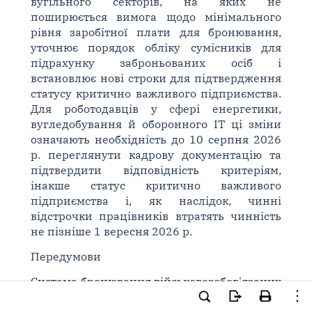
вугільного секторів, на яких не
поширюється вимога щодо мінімального
рівня заробітної плати для бронювання,
уточнює порядок обліку сумісників для
підрахунку заброньованих осіб і
встановлює нові строки для підтвердження
статусу критично важливого підприємства.
Для роботодавців у сфері енергетики,
вугледобування й оборонного IT ці зміни
означають необхідність до 10 серпня 2026
р. переглянути кадрову документацію та
підтвердити відповідність критеріям,
інакше статус критично важливого
підприємства і, як наслідок, чинні
відстрочки працівників втратять чинність
не пізніше 1 вересня 2026 р.
Передумови
Система бронювання військовозобов'язаних
на період мобілізації та воєнний час