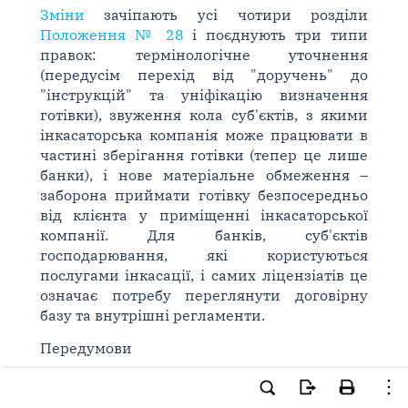
Зміни
зачіпають усі чотири розділи
Положення № 28
і поєднують три типи
правок: термінологічне уточнення
(передусім перехід від "доручень" до
"інструкцій" та уніфікацію визначення
готівки), звуження кола суб'єктів, з якими
інкасаторська компанія може працювати в
частині зберігання готівки (тепер це лише
банки), і нове матеріальне обмеження –
заборона приймати готівку безпосередньо
від клієнта у приміщенні інкасаторської
компанії. Для банків, суб'єктів
господарювання, які користуються
послугами інкасації, і самих ліцензіатів це
означає потребу переглянути договірну
базу та внутрішні регламенти.
Передумови
Положення № 28
з 2020 року регулює
порядок, за яким юридичні особи, що