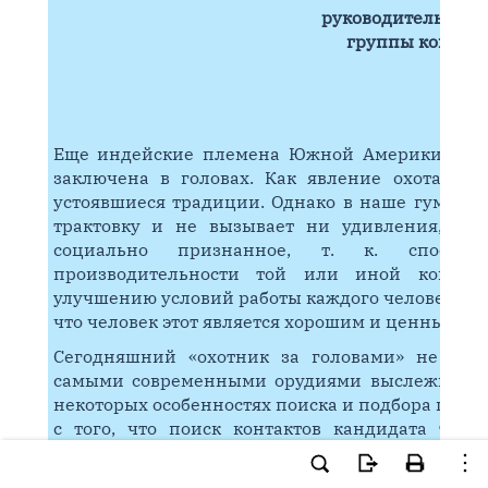
руководитель отде
группы компани
Еще индейские племена Южной Америки были 
заключена в головах. Как явление охота за
устоявшиеся традиции. Однако в наше гуманно
трактовку и не вызывает ни удивления, ни 
социально признанное, т. к. способс
производительности той или иной компани
улучшению условий работы каждого человека в о
что человек этот является хорошим и ценным сп
Сегодняшний «охотник за головами» не носи
самыми современными орудиями выслеживания
некоторых особенностях поиска и подбора ценны
с того, что поиск контактов кандидата требу
связаться напрямую с интересующим лицом, хе
преграду в лице секретаря (как минимум). В это