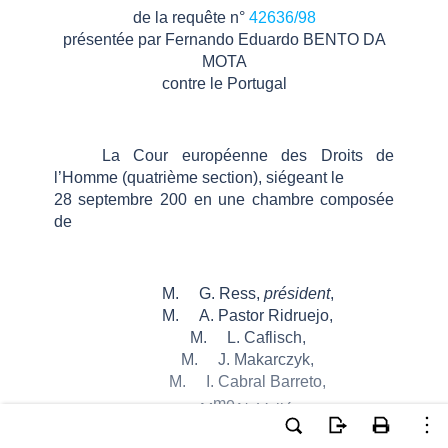
de la requête
n°
42636/98
présentée par
Fernando
Eduardo
BENTO DA
MOTA
contre le Portugal
La Cour européenne des Droits de
l’Homme
(quatrième section)
, siégeant
le
28 septembre 200 en une
chambre
composée
de
M.
G.
Ress
,
président
,
M.
A.
Pastor
Ridruejo
,
M.
L.
Caflisch
,
M.
J.
Makarczyk
,
M.
I.
Cabral
Barreto
,
me
M
N.
Vajić
,
M.
M.
Pellonpää
,
juges
,