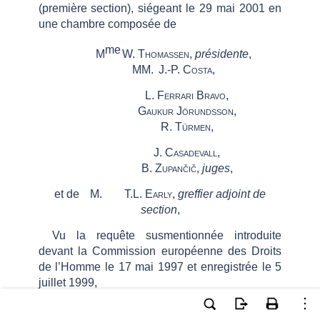
(première section)
, siégeant le 29 mai 2001 en
une
chambre
composée de
me
M
W.
Thomassen
,
présidente
,
MM.
J.-P.
Costa
,
L.
Ferrari
Bravo
,
Gaukur
Jörundsson
,
R.
Türmen
,
J.
Casadevall
,
B.
Zupančič
,
juges
,
et
de
M.
T.L.
Early
,
greffier adjoint de
section
,
Vu la requête susmentionnée introduite
devant la Commission européenne des Droits
de l’Homme le 17 mai 1997 et enregistrée le 5
juillet 1999,
Après en avoir délibéré, rend la décision