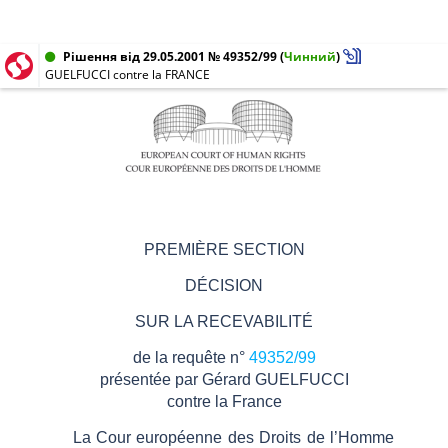
Рішення від 29.05.2001 № 49352/99
(
Чинний
)
GUELFUCCI contre la FRANCE
PREMIÈRE SECTION
DÉCISION
SUR LA RECEVABILITÉ
de la requête
n°
49352/99
présentée par
Gérard GUELFUCCI
contre
la France
La Cour européenne des Droits de l’Homme