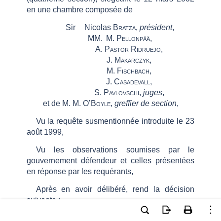
en une chambre composée de
Sir
Nicolas
Bratza
,
président
,
MM.
M.
Pellonpää
,
A.
Pastor Ridruejo
,
J.
Makarczyk
,
M.
Fischbach
,
J.
Casadevall
,
S.
Pavlovschi
,
juges
,
et de M. M.
O’Boyle
,
greffier de section
,
Vu la requête susmentionnée introduite le 23
août 1999,
Vu les observations soumises par le
gouvernement défendeur et celles présentées
en réponse par les requérants,
Après en avoir délibéré, rend la décision
suivante :