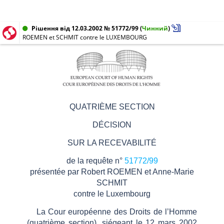
Рішення від 12.03.2002 № 51772/99
(
Чинний
)
ROEMEN et SCHMIT contre le LUXEMBOURG
QUATRIÈME SECTION
DÉCISION
SUR LA RECEVABILITÉ
de la requête n°
51772/99
présentée par Robert ROEMEN et Anne-Marie
SCHMIT
contre le Luxembourg
La Cour européenne des Droits de l’Homme
(quatrième section), siégeant le 12 mars 2002