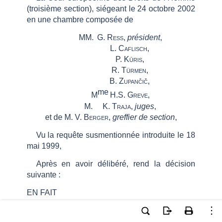
(troisième section), siégeant le
24 octobre 2002
en une chambre composée de
MM.
G.
Ress
,
président
,
L.
Caflisch
,
P.
Kūris
,
R.
Türmen
,
B.
Zupančič
,
me
M
H.S.
Greve
,
M.
K.
Traja,
juges
,
et
de
M.
V. Berger
,
greffier de section
,
Vu la requête susmentionnée introduite le 18
mai 1999,
Après en avoir délibéré, rend la décision
suivante
:
EN FAIT
Le requérant,
Hüseyin
Taşkın
, est un
ressortissant turc, né en 1958. Il est