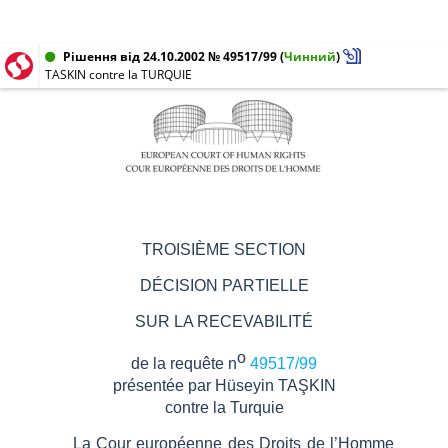
Рішення від 24.10.2002 № 49517/99
(
Чинний
)
TASKIN contre la TURQUIE
TROISIÈME SECTION
DÉCISION PARTIELLE
SUR LA RECEVABILITÉ
o
de la requête n
49517/99
présentée par
Hüseyin TAŞKIN
contre
la
Turquie
La Cour européenne des Droits de l’Homme