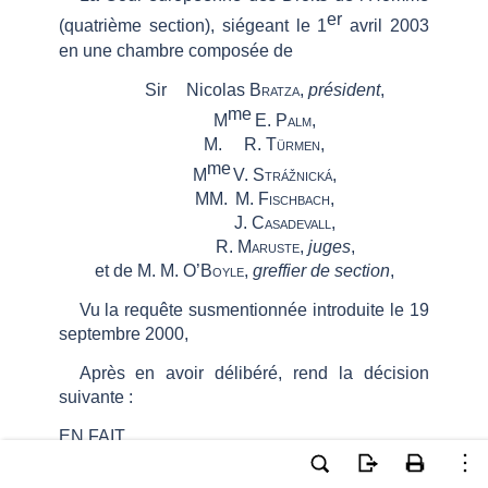
er
(quatrième section)
, siégeant le 1
avril 2003
en une chambre composée de
Sir
Nicolas
Bratza
,
président
,
me
M
E.
Palm
,
M.
R.
Türmen
,
me
M
V.
Strážnická
,
MM.
M.
Fischbach
,
J.
Casadevall
,
R.
Maruste
,
juges
,
et
de
M.
M.
O’Boyle
,
greffier de section
,
Vu la requête susmentionnée introduite le 19
septembre 2000,
Après en avoir délibéré, rend la décision
suivante
:
EN FAIT
Le requérant, M.
Veli
Tosun
, est un