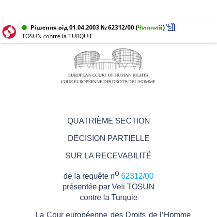
Рішення від 01.04.2003 № 62312/00
(
Чинний
)
TOSUN contre la TURQUIE
QUATRIÈME SECTION
DÉCISION PARTIELLE
SUR LA RECEVABILITÉ
o
de la requête n
62312/00
présentée par
Veli TOSUN
contre
la
Turquie
La Cour européenne des Droits de l’Homme