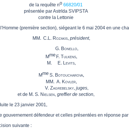
o
de la requête n
66820/01
présentée par
Astrīda SVIPSTA
contre
la
Lettonie
e l'Homme
(première section)
, siégeant le 6 mai 2004 en une c
MM.
C.L.
Rozakis
,
président
,
G.
Bonello,
me
M
F.
Tulkens
,
M.
E.
Levits
,
me
M
S.
Botoucharova,
MM.
A.
Kovler
,
V.
Zagrebelsky,
juges
,
et de
M.
S.
Nielsen,
greffier de section
,
uite le 23 janvier 2001,
le gouvernement défendeur et celles présentées en réponse par
cision suivante
: