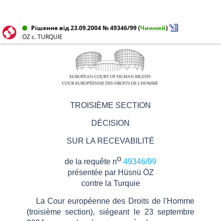
Рішення від 23.09.2004 № 49346/99
(
Чинний
)
ÖZ c. TURQUIE
TROISIÈME SECTION
DÉCISION
SUR LA RECEVABILITÉ
o
de la requête n
49346/99
présentée par Hüsnü ÖZ
contre la Turquie
La Cour européenne des Droits de l'Homme
(troisième section), siégeant le 23 septembre