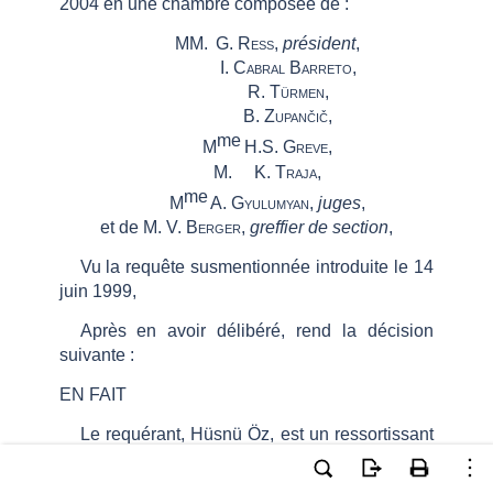
2004 en une chambre composée de :
MM.
G.
Ress
,
président
,
I.
Cabral Barreto
,
R.
Türmen
,
B.
Zupančič
,
me
M
H.S.
Greve
,
M.
K.
Traja
,
me
M
A.
Gyulumyan,
juges
,
et de M.
V.
Berger,
greffier de section
,
Vu la requête susmentionnée introduite le 14
juin 1999,
Après en avoir délibéré, rend la décision
suivante :
EN FAIT
Le requérant, Hüsnü Öz, est un ressortissant
turc, né en 1959 et résidant en Allemagne. Il est
es
représenté devant la Cour par M
Yusuf