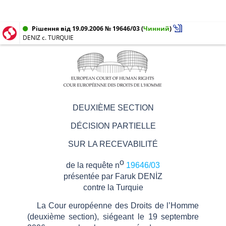
Рішення від 19.09.2006 № 19646/03
(
Чинний
)
DENIZ c. TURQUIE
DEUXIÈME SECTION
DÉCISION PARTIELLE
SUR LA RECEVABILITÉ
o
de la requête n
19646/03
présentée par Faruk DENİZ
contre la Turquie
La Cour européenne des Droits de l’Homme
(deuxième section), siégeant le 19 septembre