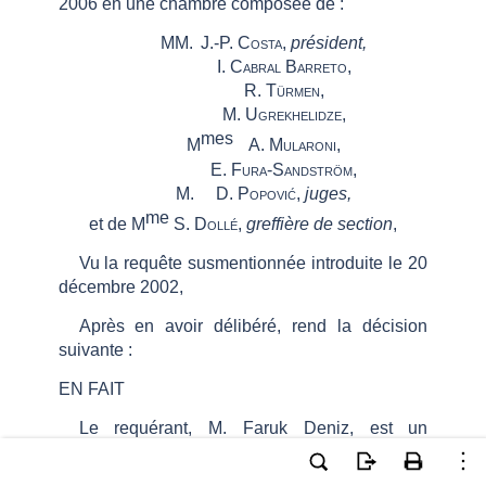
2006 en une chambre composée de :
MM.
J.-P. Costa,
président,
I. Cabral Barreto,
R. Türmen,
M. Ugrekhelidze,
mes
M
A. Mularoni,
E. Fura-Sandström,
M.
D. Popović,
juges,
me
et de M
S.
Dollé,
greffière de section
,
Vu la requête susmentionnée introduite le 20
décembre 2002,
Après en avoir délibéré, rend la décision
suivante :
EN FAIT
Le requérant, M. Faruk Deniz, est un
ressortissant turc, né en 1972 et résidant à
e
Manisa. Il est représenté devant la Cour par M