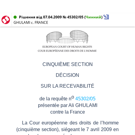
Рішення від 07.04.2009 № 45302/05
(
Чинний
)
GHULAMI c. FRANCE
CINQUIÈME SECTION
DÉCISION
SUR LA RECEVABILITÉ
o
de la requête n
45302/05
présentée par Ali GHULAMI
contre la France
La Cour européenne des droits de l’homme
(cinquième section), siégeant le 7 avril 2009 en