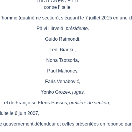
Luca LORENZETTI
contre l’Italie
l’homme (quatrième section), siégeant le 7 juillet 2015 en une
Päivi Hirvelä,
présidente,
Guido Raimondi,
Ledi Bianku,
Nona Tsotsoria,
Paul Mahoney,
Faris Vehabović,
Yonko Grozev,
juges,
et de Françoise Elens-Passos,
greffière de section
,
ite le 6 juin 2007,
e gouvernement défendeur et celles présentées en réponse par 