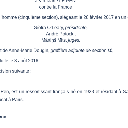
Jean-Marie LE PEN
contre la France
l’homme (cinquième section), siégeant le 28 février 2017 en un
Síofra O’Leary,
présidente,
André Potocki,
Mārtiņš Mits,
juges,
t de Anne-Marie Dougin,
greffière adjointe de section f.f.
,
uite le 3 août 2016,
ision suivante :
Pen, est un ressortissant français né en 1928 et résidant à Sai
cat à Paris.
èce