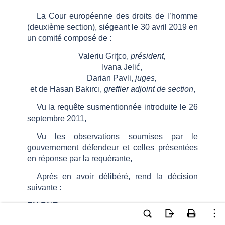
La Cour européenne des droits de l
’
homme
(deuxième section), siégeant le
30 avril 2019
en
un comité composé de
:
Valeriu Griţco,
président,
Ivana Jelić,
Darian Pavli,
juges,
et de Hasan Bakırcı,
greffier adjoint
d
e section
,
Vu la requête susmentionnée introduite le 26
septembre 2011,
Vu les observations soumises par le
gouvernement défendeur et celles présentées
en réponse par la requérante,
Après en avoir délibéré, rend la décision
suivante
:
EN FAIT
me