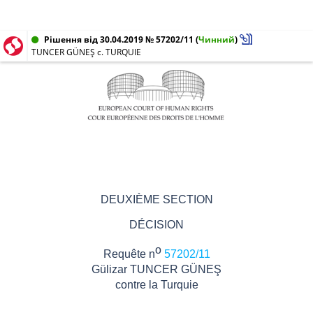
Рішення від 30.04.2019 № 57202/11
(
Чинний
)
TUNCER GÜNEŞ c. TURQUIE
DEUXIÈME SECTION
DÉCISION
o
Requête n
57202/11
Gülizar TUNCER GÜNEŞ
contre
la Turquie