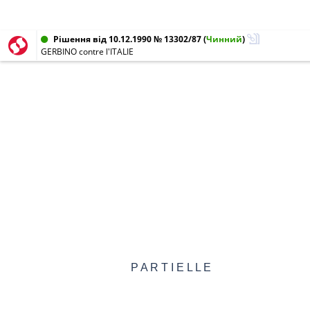
Рішення від 10.12.1990 № 13302/87
(
Чинний
)
GERBINO contre l'ITALIE
P A R T I E L L E