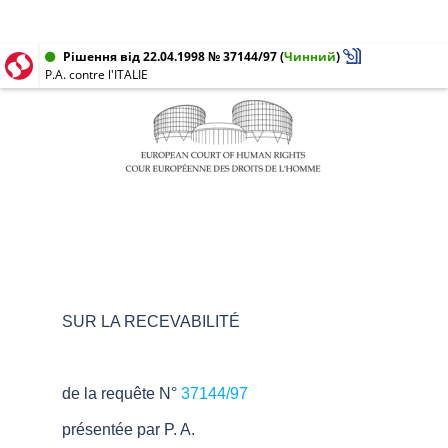
Рішення від 22.04.1998 № 37144/97
(
Чинний
)
P.A. contre l'ITALIE
SUR LA RECEVABILITÉ
de la requête N°
37144/97
présentée par P. A.