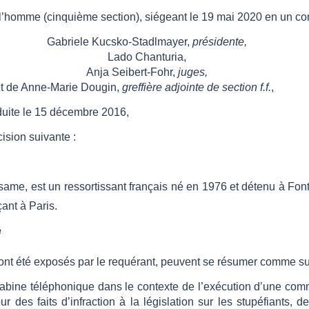
l
’
homme (cinquième section), siégeant le
19 mai 2020
en un co
Gabriele Kucsko-Stadlmayer,
présidente,
Lado Chanturia,
Anja Seibert-Fohr,
juges,
t de
Anne-Marie Dougin,
greffière adjointe de section f.f.
,
duite le 15 décembre 2016,
cision suivante
:
e, est un ressortissant français né en 1976 et détenu à Fonta
ant à Paris.
e
 ont été exposés par le requérant, peuvent se résumer comme sui
 cabine téléphonique dans le contexte de l
’
exécution d
’
une commi
ur des faits d
’
infraction à la législation sur les stupéfiants, d