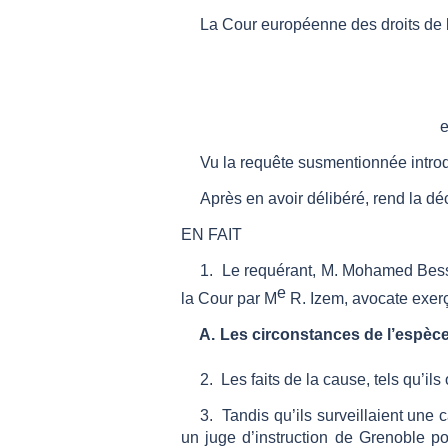
La Cour européenne des droits de 
e
Vu la requête susmentionnée intro
Après en avoir délibéré, rend la dé
EN FAIT
1
.
Le requérant, M. Mohamed Bessam
e
la Cour par M
R.
Izem, avocate exerç
Les circonstances de l
’
espèc
2
.
Les faits de la cause, tels qu
’
ils
3
.
Tandis qu
’
ils surveillaient une
un juge d
’
instruction de Grenoble po