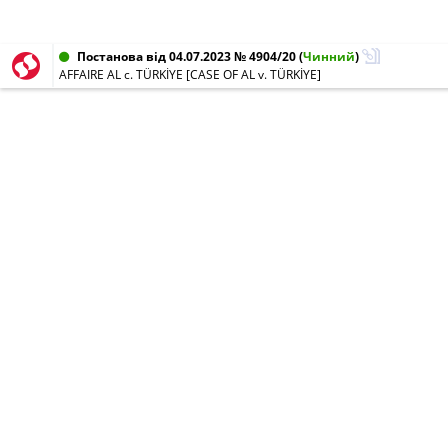
Постанова від 04.07.2023 № 4904/20
(
Чинний
)
AFFAIRE AL c. TÜRKİYE [CASE OF AL v. TÜRKİYE]