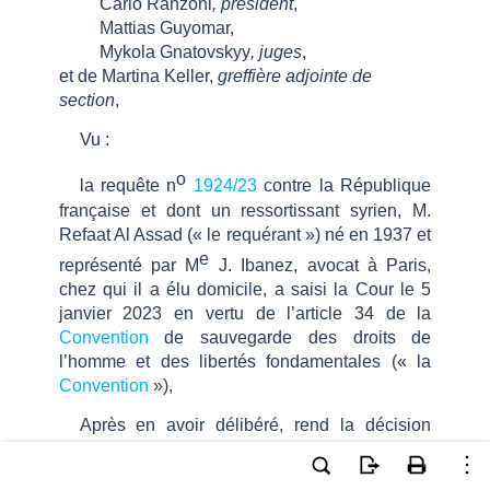
Carlo Ranzoni
, président
,
Mattias Guyomar,
Mykola Gnatovskyy
, juges
,
et de Martina Keller,
greffière adjointe
de
section
,
Vu
:
o
la requête n
1924/23
contre la République
française et dont un ressortissant syrien, M.
Refaat Al Assad («
le requérant
») né en 1937 et
e
représenté par M
J. Ibanez, avocat à Paris,
chez qui il a élu domicile, a saisi la Cour le 5
janvier 2023
en vertu de l’article
34 de la
Convention
de sauvegarde des droits de
l’homme et des libertés fondamentales («
la
Convention
»),
Après en avoir délibéré, rend la décision
suivante
:
OBJET DE L’AFFAIRE