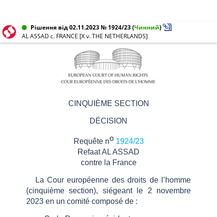
Рішення від 02.11.2023 № 1924/23
(
Чинний
)
AL ASSAD c. FRANCE [X v. THE NETHERLANDS]
CINQUIÈME SECTION
DÉCISION
o
Requête n
1924/23
Refaat AL ASSAD
contre la France
La Cour européenne des droits de l’homme
(cinquième section), siégeant le 2 novembre
2023 en un comité composé de
: