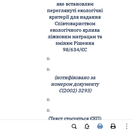
яке встановлює
переглянуті екологічні
критерії для надання
Співтовариством
екологічного ярлика
ліжковим матрацам та
змінює Рішення
98/634/ЄС
n
n
(нотифіковано за
номером документу
С(2002) 3293)
n
n
(Текст стосується ЄЕП)
n