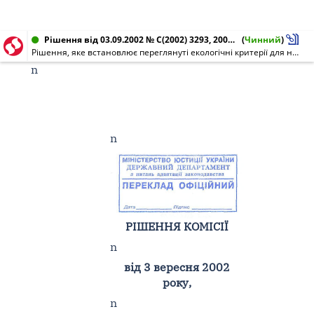
Рішення від 03.09.2002 № С(2002) 3293, 2002/740/ЄС
(
Чинний
)
Рішення, яке встановлює переглянуті екологічні критерії для надання Співтовариством екологічного ярлика ліжковим матрацам та змінює Рішення 98/634/ЄС
n
n
РІШЕННЯ КОМІСІЇ
n
від 3 вересня 2002
року,
n