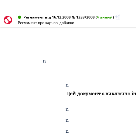
Регламент від 16.12.2008 № 1333/2008
(
Чинний
)
Регламент про харчові добавки
n
n
Цей документ є виключно інс
n
n
n