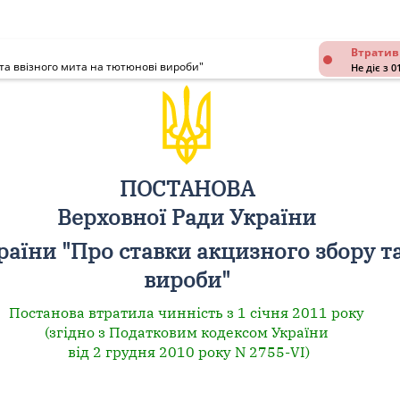
Втратив
 та ввізного мита на тютюнові вироби"
Не діє з 0