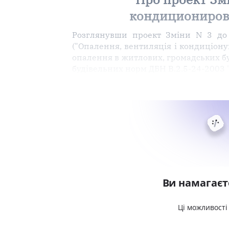
кондиционирова
Розглянувши проект Зміни N 3 до 
("Опалення, вентиляція і кондиціон
опалення в житлових, громадських бу
будівельних норм ДБН В.2.5-24-2003
Ви намагаєт
Ці можливості