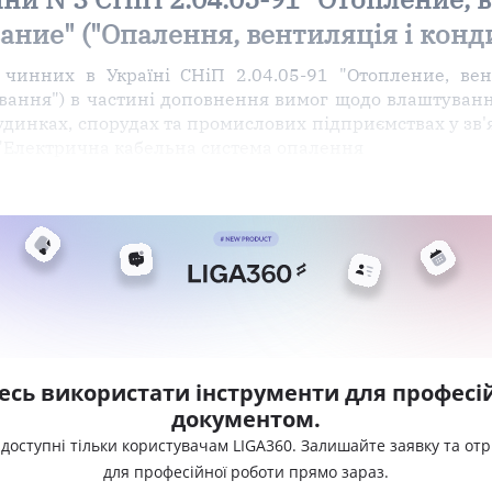
ние" ("Опалення, вентиляція і конд
чинних в Україні СНіП 2.04.05-91 "Отопление, ве
ування") в частині доповнення вимог щодо влаштуван
динках, спорудах та промислових підприємствах у зв'
 "Електрична кабельна система опалення
есь використати інструменти для професій
документом.
 доступні тільки користувачам LIGA360. Залишайте заявку та от
для професійної роботи прямо зараз.