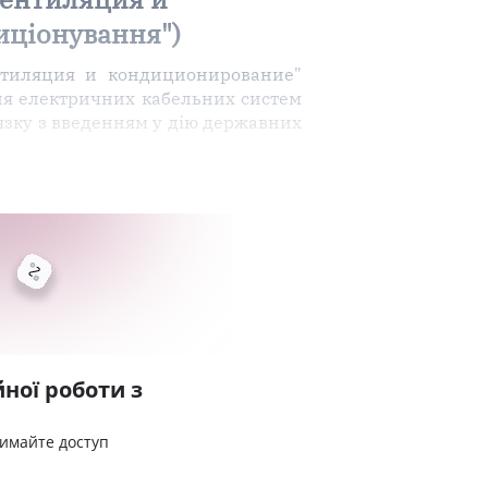
иціонування")
нтиляция и кондиционирование"
ня електричних кабельних систем
язку з введенням у дію державних
ної роботи з
римайте доступ