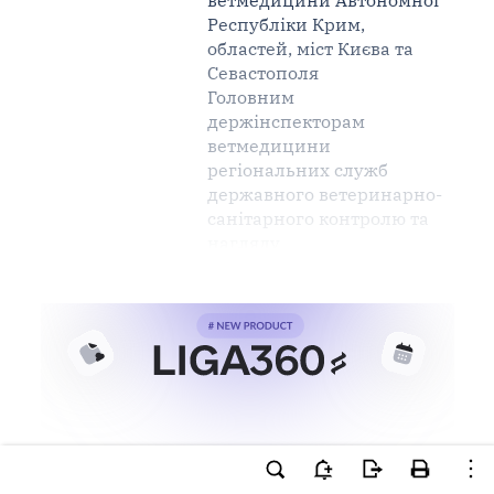
ветмедицини Автономної
Республіки Крим,
областей, міст Києва та
Севастополя
Головним
держінспекторам
ветмедицини
регіональних служб
державного ветеринарно-
санітарного контролю та
нагляду
Ви намагаєтесь використати