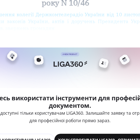
року N 10/46
шення колегії Держкомтелерадіо України від 10 листо
 законів України, актів і доручень Президента Укра
ів, звернень громадян
есь використати інструменти для професій
документом.
 доступні тільки користувачам LIGA360. Залишайте заявку та от
для професійної роботи прямо зараз.
 КОРИСТУВАЧІВ LIGA360
ХОЧУ СПРОБУВАТИ LIGA360 - ОТРИМАТ