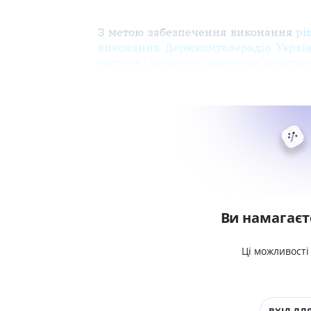
З метою забезпечення виконання
рі
виконання Держкомтелерадіо України
запитів і звернень народних депутат
Ви намагаєт
Ці можливості
ВХІД ДЛЯ