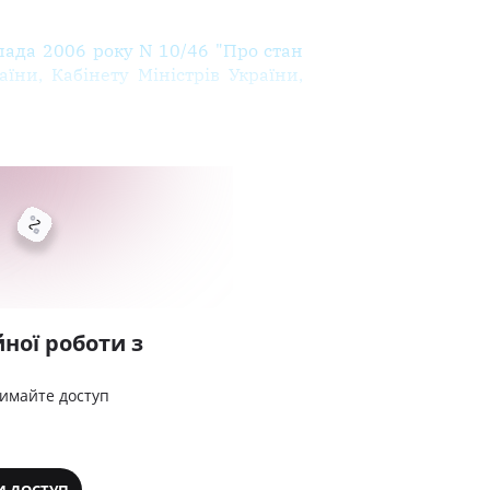
пада 2006 року N 10/46 "Про стан
їни, Кабінету Міністрів України,
ної роботи з
римайте доступ
И ДОСТУП