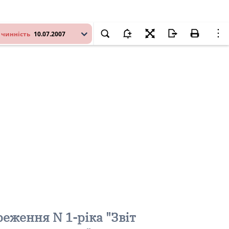
 чинність
10.07.2007
еження N 1-ріка "Звіт