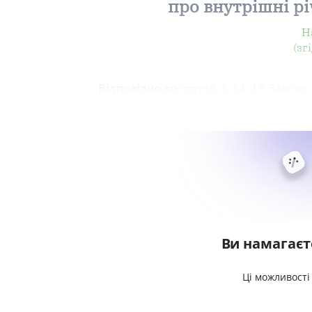
про внутрішні р
Н
(зг
Відповідно до
статей 4
,
14
,
18 Закону
Ви намагаєт
Ці можливості