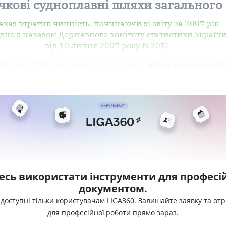
ічкові судноплавні шляхи загального
аказ втратив чинність, починаючи зі звіту за 2007 рік
ідно з наказом Державного комітету статистики Україн
від 10 липня 2007 року N 205)
 України "Про державну статистику"
, враховуючи поло
есь використати інструменти для професій
документом.
 доступні тільки користувачам LIGA360. Залишайте заявку та от
для професійної роботи прямо зараз.