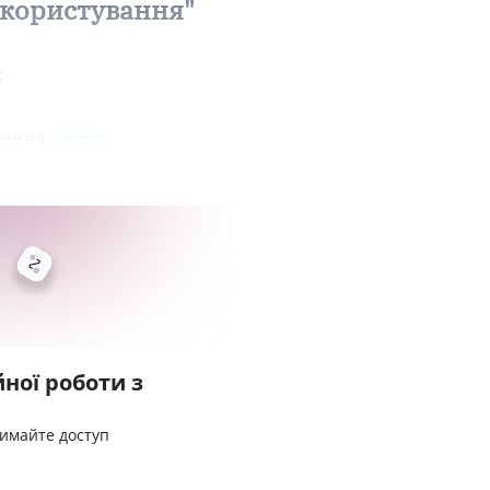
 користування"
и
ження
статей
ної роботи з
римайте доступ