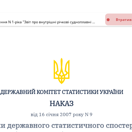
Втратив
Про затвердження форми державного статистичного спостереження N 1-ріка "Звіт про внутрішні річкові судноплавні шляхи загального користування"
ДЕРЖАВНИЙ КОМІТЕТ СТАТИСТИКИ УКРАЇНИ
НАКАЗ
від 16 січня 2007 року N 9
 державного статистичного спостер