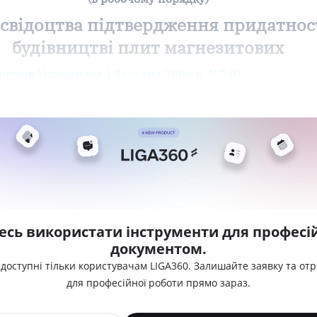
 свідоцтва підтвердження придатност
будівництві плит магнезитових
істрів України від 1 березня 2006 р. N 240
есь використати інструменти для професій
документом.
 доступні тільки користувачам LIGA360. Залишайте заявку та от
для професійної роботи прямо зараз.