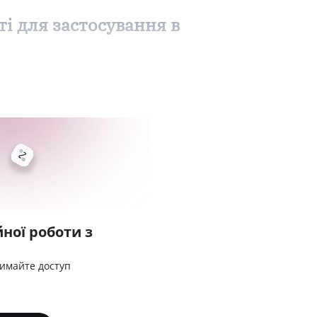
і для застосування в
ної роботи з
римайте доступ