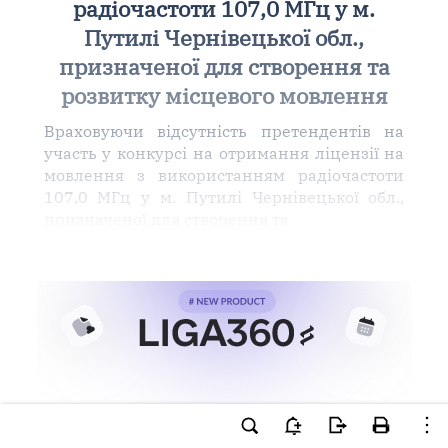
радіочастоти 107,0 МГц у м.
Путилі Чернівецької обл.,
призначеної для створення та
розвитку місцевого мовлення
Враховуючи відсутність претендентів на
участь у конкурсі на отримання ліцензії на
мовлення з використанням радіочастоти
107,0 МГц у м. Путилі Чернівецької обл.,
призначеної для створення та
Ви намагаєтесь використати