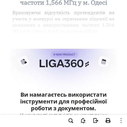
частоти 1,566 МГц у м. Одесі
Враховуючи відсутність претендентів на
участь у конкурсі на отримання ліцензії на
мовлення з використанням частоти 1,566
МГц у м. Одесі, який оголошено 05.06
Ви намагаєтесь використати
інструменти для професійної
роботи з документом.
Ці можливості доступні тільки користувачам
LIGA360. Залишайте заявку та отримайте