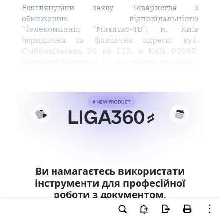
Розглянувши заяву Товариства з
обмеженою відповідальністю
"Телекомпанія "Малятко-ТВ", м. Київ
(юридична та фактична адреси: вул.
Срібнокільська, 20, кв. 123, м. Київ, 02095;
директор Кметик В. І.), про видачу ліцензії
Ви намагаєтесь використати
інструменти для професійної
роботи з документом.
Ці можливості доступні тільки користувачам
LIGA360. Залишайте заявку та отримайте