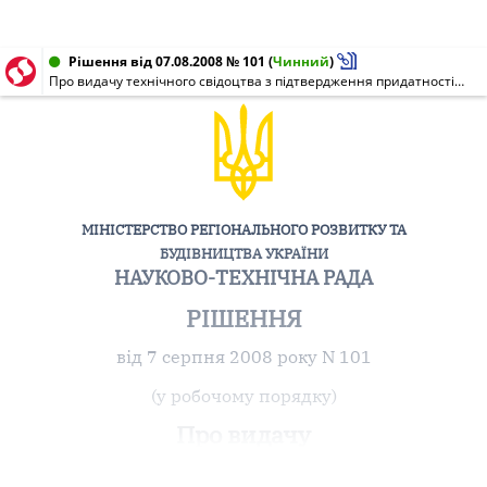
Рішення від 07.08.2008 № 101
(
Чинний
)
Про видачу технічного свідоцтва з підтвердження придатності для застосування в будівництві високоутримуючої бар'єрної системи для доріг та мостів Super-Rail
МІНІСТЕРСТВО РЕГІОНАЛЬНОГО РОЗВИТКУ ТА
БУДІВНИЦТВА УКРАЇНИ
НАУКОВО-ТЕХНІЧНА РАДА
РІШЕННЯ
від 7 серпня 2008 року N 101
(у робочому порядку)
Про видачу