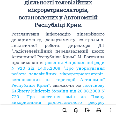
діяльності телевізійних
мікроретрансляторів,
встановлених у Автономній
Республіці Крим
Розглянувши інформацію ліцензійного
департаменту, департаменту контрольно-
аналітичної роботи, директора ДП
"Радіотелевізійний передавальний центр
Автономної Республіки Крим" М. Рогожина
про виконання
рішення Національної ради
N 923 від 14.05.2008 "Про унормування
роботи телевізійних мікроретрансляторів,
встановлених на території Автономної
Республіки Крим"
, зважаючи на
постанову
Кабінету Міністрів України від 20.08.2008 N
720 "Про внесення змін до Плану
використання радіочастотного ресурсу
України"
, а також звернення Голови
Верховної Ради Автономної Республіки