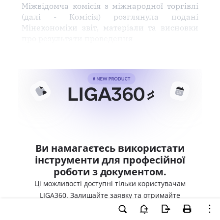
Міжвідомча комісія з міжнародної торгівлі
(далі - Комісія) розглянула подані
Мінекономіки звіт, матеріали та висновки
про результати проведення
Ви намагаєтесь використати
інструменти для професійної
роботи з документом.
Ці можливості доступні тільки користувачам
LIGA360. Залишайте заявку та отримайте
доступ для професійної роботи прямо зараз.