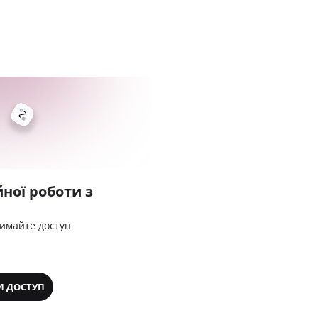
ної роботи з
римайте доступ
И ДОСТУП