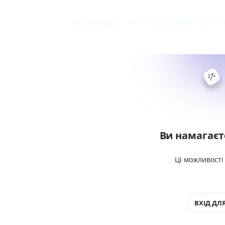
На підставі
п. 6.15 Положення про по
Ви намагаєт
Ці можливості
ВХІД ДЛЯ