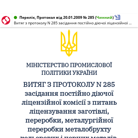
Перелік, Протокол від 20.01.2009 № 285
(
Чинний
)
Витяг з протоколу N 285 засідання постійно діючої ліцензійної комісії з питань ліцензування заготівлі, переробки, металургійної переробки металобрухту кольорових і чорних металів, створеної наказом Міністра промислової політики України від 17.01.2008 N 32
МІНІСТЕРСТВО ПРОМИСЛОВОЇ
ПОЛІТИКИ УКРАЇНИ
ВИТЯГ З ПРОТОКОЛУ N 285
засідання постійно діючої
ліцензійної комісії з питань
ліцензування заготівлі,
переробки, металургійної
переробки металобрухту
кольорових і чорних металів,