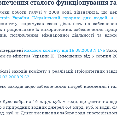
зпечення сталого функціонування гал
сумки роботи галузі у 2008 році, відзначила, що Д
стрів України "Український прорив: для людей, а 
комітету, спрямував свою діяльність на забезпече
х і раціональне їх використання, забезпечення прац
ів, поглиблення міжнародної діяльності та вдоск
затверджені
наказом комітету від 15.08.2008 N 175
Захо
м'єр-міністра України Ю. Тимошенко від 6 серпня 20
язі заходів комітету з реалізації Пріоритетних завда
6.02.2008 N 52
.
кс заходів щодо забезпечення потреб населення і га
ни було забрано 16 млрд. куб. м води, що фактично ві
 з природних водних джерел 6,4 млрд. куб. м води, сі
рд. куб. м. Деяке зменшення забору води спостерігалос