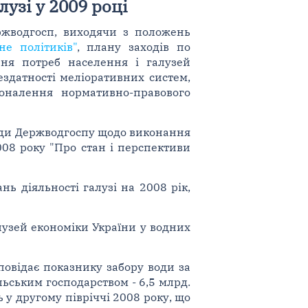
узі у 2009 році
ержводгосп, виходячи з положень
не політиків"
, плану заходів по
ння потреб населення і галузей
ездатності меліоративних систем,
оналення нормативно-правового
ди Держводгоспу щодо виконання
08 року "Про стан і перспективи
нь діяльності галузі на 2008 рік,
лузей економіки України у водних
дповідає показнику забору води за
льським господарством - 6,5 млрд.
ь у другому півріччі 2008 року, що