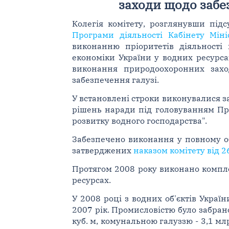
заходи щодо забе
Колегія комітету, розглянувши під
Програми діяльності Кабінету Міні
виконанню пріоритетів діяльності 
економіки України у водних ресурса
виконання природоохоронних заход
забезпечення галузі.
У встановлені строки виконувалися 
рішень наради під головуванням Пре
розвитку водного господарства".
Забезпечено виконання у повному обс
затверджених
наказом комітету від 2
Протягом 2008 року виконано компле
ресурсах.
У 2008 році з водних об'єктів Украї
2007 рік. Промисловістю було забрано
куб. м, комунальною галуззю - 3,1 мл