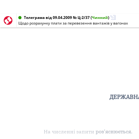
Телеграма від 09.04.2009 № Ц-2/37
(
Чинний
)
Щодо розрахунку плати за перевезення вантажів у вагонах
ДЕРЖАВНА
На численні запити
роз'яснюється.