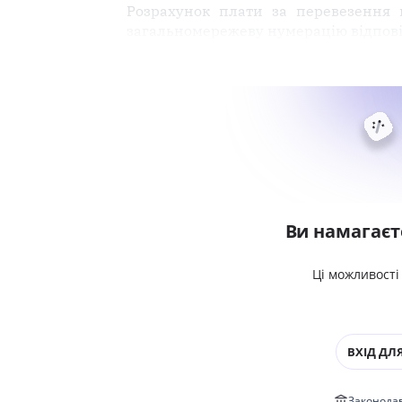
Розрахунок плати за перевезення 
загальномережеву нумерацію відповід
Ви намагаєт
Ці можливості
ВХІД ДЛЯ
Законодав