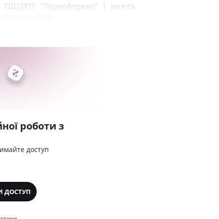
П УДЦЗРП "Укррефтранс" і мають
лізниць колії
ної роботи з
римайте доступ
И ДОСТУП
актики