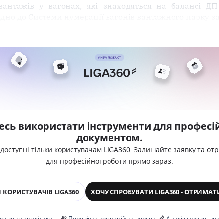
вантажів у вагонах, які знаходяться на балансі Д
но до Системи нумерації вагонів вантажного парку за
есь використати інструменти для професій
документом.
 доступні тільки користувачам LIGA360. Залишайте заявку та от
для професійної роботи прямо зараз.
 КОРИСТУВАЧІВ LIGA360
ХОЧУ СПРОБУВАТИ LIGA360 - ОТРИМАТ
ство та аналітика
Перевірка компаній та персон
Аналіз судової пр