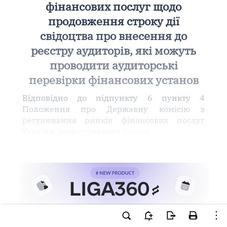
фінансових послуг щодо
продовження строку дії
свідоцтва про внесення до
реєстру аудиторів, які можуть
проводити аудиторські
перевірки фінансових установ
Відповідно до підпункту 6 пункту 4
Положення про Державну комісію з
регулювання ринків фінансових послуг
України, затвердженого
Указом