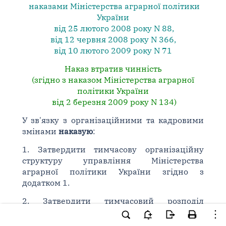
наказами
Міністерства аграрної політики
України
від 25 лютого 2008 року N 88
,
від 12 червня 2008 року N 366
,
від 10 лютого 2009 року N 71
Наказ втратив чинність
(згідно з наказом Міністерства аграрної
політики України
від 2 березня 2009 року N 134)
У зв'язку з організаційними та кадровими
змінами
наказую
:
1. Затвердити тимчасову організаційну
структуру управління Міністерства
аграрної політики України згідно з
додатком 1.
2. Затвердити тимчасовий розподіл
функціональних повноважень між
Міністром і заступниками Міністра, перелік