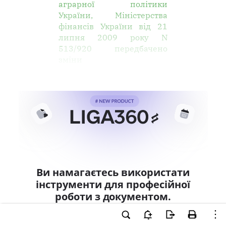
аграрної політики
України, Міністерства
фінансів України від 21
липня 2009 року N
513/920 передбачено
зміни
Ви намагаєтесь використати
інструменти для професійної
роботи з документом.
Ці можливості доступні тільки користувачам
LIGA360. Залишайте заявку та отримайте