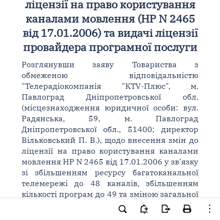
ліцензії на право користування
каналами мовлення (НР N 2465
від 17.01.2006) та видачі ліцензії
провайдера програмної послуги
Розглянувши заяву Товариства з
обмеженою відповідальністю
"Телерадіокомпанія "KTV-Плюс", м.
Павлоград Дніпропетровської обл.
(місцезнаходження юридичної особи: вул.
Радянська, 59, м. Павлоград
Дніпропетровської обл., 51400; директор
Вільковський П. В.), щодо внесення змін до
ліцензії на право користування каналами
мовлення НР N 2465 від 17.01.2006 у зв'язку
зі збільшенням ресурсу багатоканальної
телемережі до 48 каналів, збільшенням
кількості програм до 49 та зміною загальної
концепції (принципи, підстави добору та
перелік) програм для ретрансляції