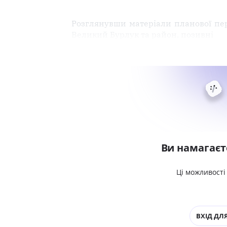
Розглянувши матеріали планової пере
Великий Бурлук та район, позивні
Ви намагаєт
Ці можливості
ВХІД ДЛЯ