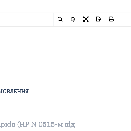
ОМОВЛЕННЯ
рків (НР N 0515-м від