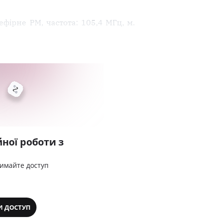
фірне РМ, частота: 105,4 МГц, м.
ної роботи з
римайте доступ
И ДОСТУП