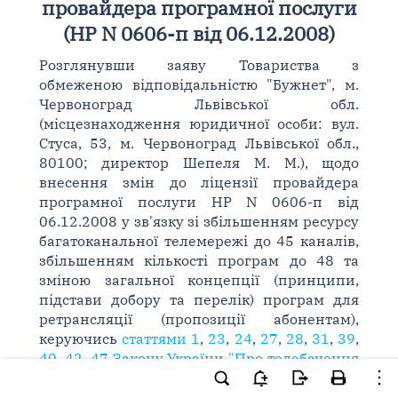
провайдера програмної послуги
(НР N 0606-п від 06.12.2008)
Розглянувши заяву Товариства з
обмеженою відповідальністю "Бужнет", м.
Червоноград Львівської обл.
(місцезнаходження юридичної особи: вул.
Стуса, 53, м. Червоноград Львівської обл.,
80100; директор Шепеля М. М.), щодо
внесення змін до ліцензії провайдера
програмної послуги НР N 0606-п від
06.12.2008 у зв'язку зі збільшенням ресурсу
багатоканальної телемережі до 45 каналів,
збільшенням кількості програм до 48 та
зміною загальної концепції (принципи,
підстави добору та перелік) програм для
ретрансляції (пропозиції абонентам),
керуючись
статтями 1
,
23
,
24
,
27
,
28
,
31
,
39
,
40
,
42
,
47 Закону України "Про телебачення
і радіомовлення"
,
статтями 18
,
24 Закону
України "Про Національну раду України з