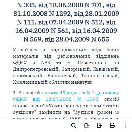
N 305, від 18.06.2008 N 701, від
31.10.2008 N 1292, від 28.01.2009
N 111, від 07.04.2009 N 512, від
16.04.2009 N 561, від 16.04.2009
N 569, від 28.04.2009 N 655
У зв'язку з надходженням додаткових
матеріалів від регіональних відділень
ФДМУ в АРК та м. Севастополі, по
Дніпропетровській, Запорізькій, Львівській,
Полтавській, Рівненській, Тернопільській,
Хмельницькій областях
наказую
:
1. В графі 6
пункту 45 додатка N 1 до наказу
ФДМУ від 12.07.2006 N 1092
спосіб
приватизації об'єкта "конкурс з елементами
аукціону" замінити на "аукціон (разом із
земельною ділянкою)" (АРК, м. Феодосія, с.
Насипне, вул. Південнобережна
(Первомайська), 14).