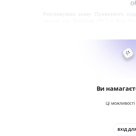
о
Розглянувши заяву Приватного підп
адреса: вул. Логінова, 39/2, м. Біла Ц
Ви намагаєт
Ці можливості
ВХІД ДЛЯ