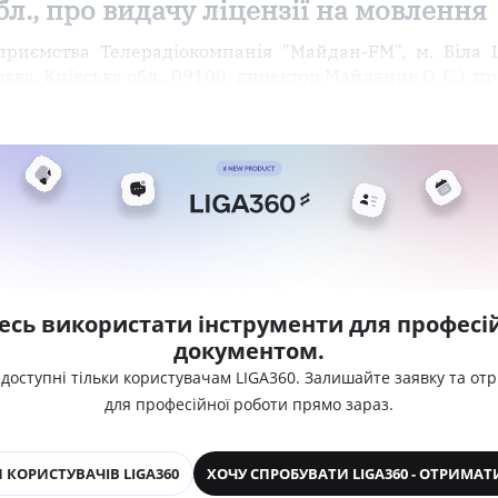
бл., про видачу ліцензії на мовлення
риємства Телерадіокомпанія "Майдан-FM", м. Біла 
ерква, Київська обл., 09100, директор Майданик О. С.), п
есь використати інструменти для професій
документом.
 доступні тільки користувачам LIGA360. Залишайте заявку та от
для професійної роботи прямо зараз.
 КОРИСТУВАЧІВ LIGA360
ХОЧУ СПРОБУВАТИ LIGA360 - ОТРИМАТ