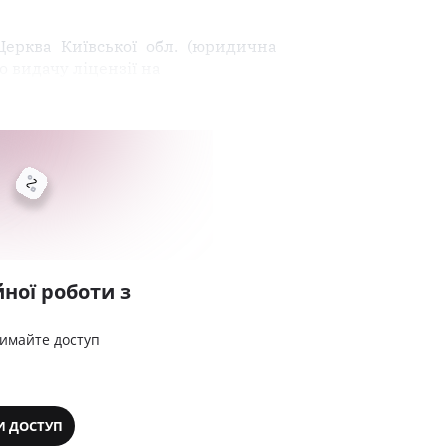
Церква Київської обл. (юридична
ро видачу ліцензії на
ної роботи з
римайте доступ
И ДОСТУП