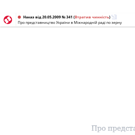
Наказ від 20.05.2009 № 341
(
Втратив чинність
)
Про представництво України в Міжнародній раді по зерну
Про предста