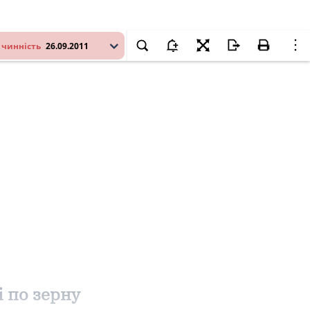
 чинність
26.09.2011
 по зерну