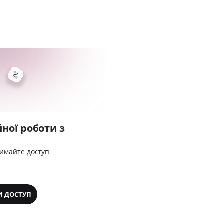
ної роботи з
римайте доступ
И ДОСТУП